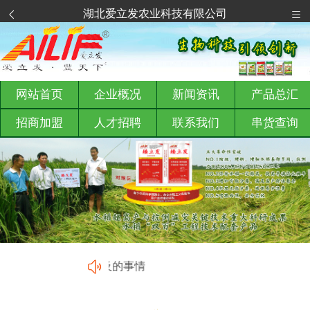
湖北爱立发农业科技有限公司
网站首页
企业概况
新闻资讯
产品总汇
招商加盟
人才招聘
联系我们
串货查询
。局外人认为无法企及的事情，行内人却是平常事。网页页面所