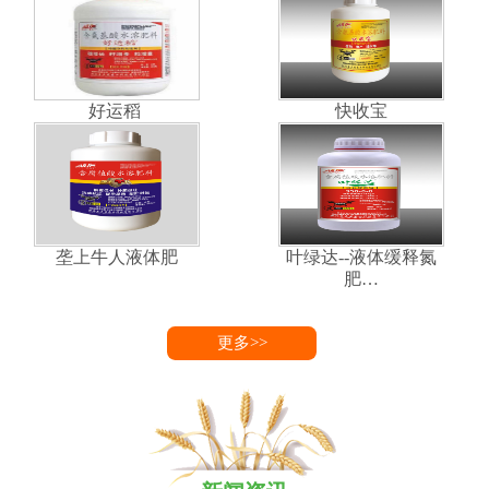
好运稻
快收宝
垄上牛人液体肥
叶绿达--液体缓释氮
肥…
更多>>