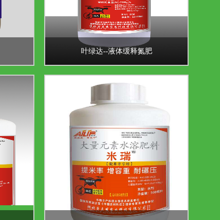
叶绿达--液体缓释氮肥