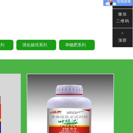
客服
微信
二维码
^
顶部
系列
强化栽培系列
孕穗肥系列