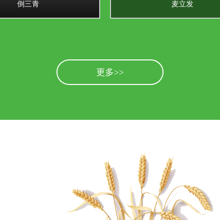
倒三青
麦立发
更多>>