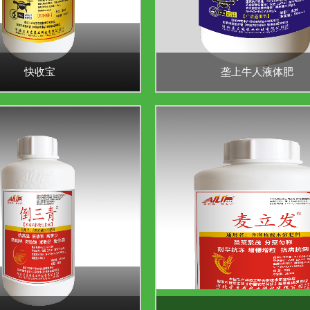
快收宝
垄上牛人液体肥