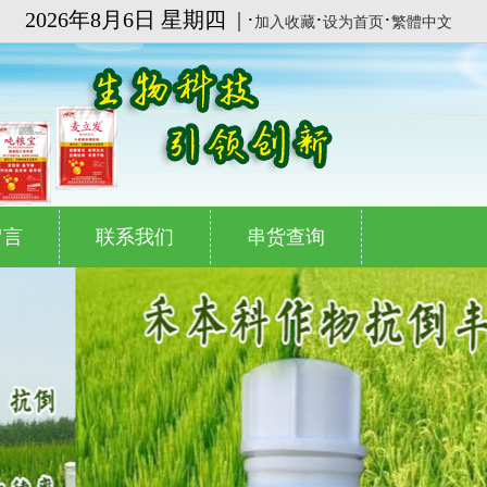
2026
年8月6日 星期四
| ·
·
·
加入收藏
设为首页
繁體中文
留言
联系我们
串货查询