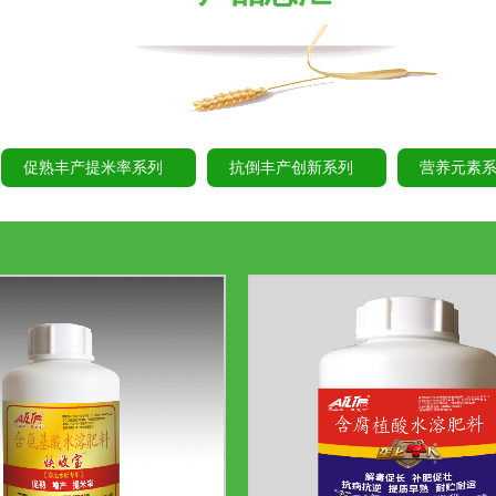
促熟丰产提米率系列
抗倒丰产创新系列
营养元素